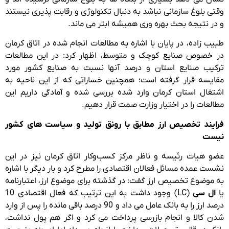
وقتی بلوغ سازمانی نباشد به دنبال تکنولوژی و رقابت پذیری نیستند
و در نتیجه بحث بهره وری همیشه ابتر می ماند.
طبیب زاده، در پایان با اشاره به مطالعات انجام شده در اتاق کرمان
در خصوص صنایع کوچک و متوسط، اظهار کرد: در این مطالعات
ترکیب صنایع استان و درصد آنها نسبت به صنایع کشور مورد
مقایسه قرار گرفته است؛ همچنین خساراتی که از این ناحیه به
اشتغال استان کرمان وارد شده بررسی شده و آمادگی داریم این
مطالعات را در اختیار وزارت صمت قرار دهیم.
فرایند تخصیص ارز مطابق با رونق تولید و سیاست های کشور
نیست
عضو هیات رئیسه و ناظر مرکز کسب‌وکار اتاق کرمان نیز در این
نشست عمده مسائل فعالان اقتصادی را مطرح کرد و بار دیگر با اشاره
به موضوع تخصیص ارز گفت: در گذشته برای موضوع ارز، اعتبارنامه
یا
ال سی
(LC) وجود داشت به این ترتیب که فعال اقتصادی 10
درصد ارز را به بانک عامل می داد و 90 درصد باقی مانده را پس از وارد
شدن کالا و انجام بازرسی پرداخت می کرد و اگر هم پول نداشت،