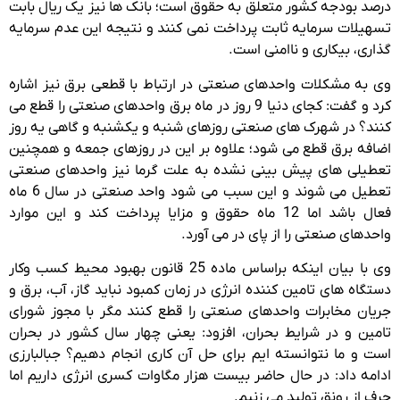
درصد بودجه کشور متعلق به حقوق است؛ بانک ها نیز یک ریال بابت
تسهیلات سرمایه ثابت پرداخت نمی کنند و نتیجه این عدم سرمایه
گذاری، بیکاری و ناامنی است.
وی به مشکلات واحدهای صنعتی در ارتباط با قطعی برق نیز اشاره
کرد و گفت: کجای دنیا 9 روز در ماه برق واحدهای صنعتی را قطع می
کنند؟ در شهرک های صنعتی روزهای شنبه و یکشنبه و گاهی یه روز
اضافه برق قطع می شود؛ علاوه بر این در روزهای جمعه و همچنین
تعطیلی های پیش بینی نشده به علت گرما نیز واحدهای صنعتی
تعطیل می شوند و این سبب می شود واحد صنعتی در سال 6 ماه
فعال باشد اما 12 ماه حقوق و مزایا پرداخت کند و این موارد
واحدهای صنعتی را از پای در می آورد.
وی با بیان اینکه براساس ماده 25 قانون بهبود محیط کسب وکار
دستگاه های تامین کننده انرژی در زمان کمبود نباید گاز، آب، برق و
جریان مخابرات واحدهای صنعتی را قطع کنند مگر با مجوز شورای
تامین و در شرایط بحران، افزود: یعنی چهار سال کشور در بحران
است و ما نتوانسته ایم برای حل آن کاری انجام دهیم؟ جبالبارزی
ادامه داد: در حال حاضر بیست هزار مگاوات کسری انرژی داریم اما
حرف از رونق تولید می زنیم.