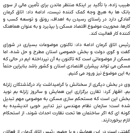
طبیب زاده، با تأکید بر اینکه منتظر ماندن برای تأمین مالی از سوی
بانک ها به هیچ وجه کمک کننده نیست، ادامه داد: اتاق کرمان
آمادگی دارد در راستای رسیدن به اهداف، رونق و توسعه کسب و
کارها، محوریت موضوع اقتصاد مسکن را بپذیرد و به عنوان هماهنگ
کننده کار فعالیت کند.
رئیس اتاق کرمان ادامه داد: تاکنون موضوعات بسیاری در شورای
گفت و گوی دولت و بخش خصوصی استان مطرح و حل شده، اما
مسکن از موضوعاتی است که تاکنون به آن نپرداخته ایم در حالی که
مسکن می تواند پیشران اقتصادی استان و کشور باشد بنابراین حتماً
به این موضوع نیز ورود می کنیم.
وی در بخش دیگری از سخنانش با گرامیداشت یاد درگذشتگان زلزله
بم، اظهار کرد: تقارن برگزاری این همایش و سالروز زلزله بم نوید
بخش این است که مستحکم سازی مسکن به موضوعی مهم تبدیل
شده است؛ سازمان نظام مهندسی نیز تدابیر خوبی اندیشیده به
گونه ای که اگر ساختمان ها تحت نظارت احداث شوند، از استحکام
لازم برخوردارند.
گفتنی است در این همایش و با حضور رئیس اتاق کرمان از فعالان