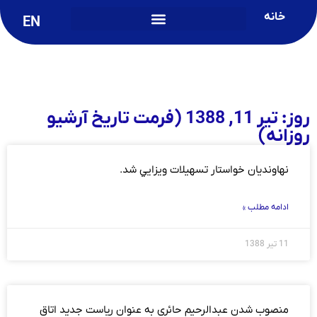
خانه
EN
روز: تیر 11, 1388 (فرمت تاریخ آرشیو
روزانه)
نهاونديان خواستار تسهيلات ويزايي شد.
ادامه مطلب »
11 تیر 1388
منصوب شدن عبدالرحیم حائری به عنوان ریاست جدید اتاق