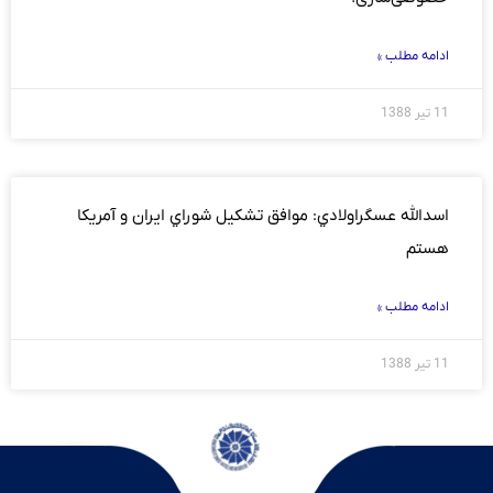
ادامه مطلب »
11 تیر 1388
اسدالله عسگراولادي: موافق تشكيل شوراي ايران و آمريكا
هستم
ادامه مطلب »
11 تیر 1388