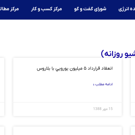
ه انرژی
شورای گفت و گو
مرکز کسب و کار
مرکز مطال
انعقاد قرارداد ۵ ميليون يورويي با بلاروس
ادامه مطلب »
15 مهر 1388