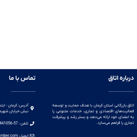
درباره اتاق
تماس با ما
اتاق بازرگانی استان کرمان با هدف حمایت و توسعه
آدرس: کرمان - ابتد
فعالیت‌های اقتصادی و تجاری، خدمات متنوعی را
نبش خیابان شهید لاری نج
به اعضای خود ارائه می‌دهد و بستر رشد و پیشرفت
تجاری را فراهم می‌سازد.
تلفن : 57-32441056-034
ایمیل: pr@kermanchamber.com