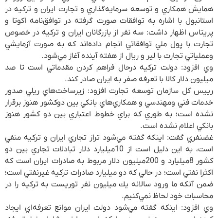
همايش همكاري و توسعه سرمايه‌گذاري و تجارت ايران و تركيه در
استانبول با اشاره به توافقات صورت گرفته در توافق‌نامه اكوتا و
پريتاس اظهار داشت: سه نفر از بازرگانان ايران و تركيه در خصوص
تجارت با پول ملي توافقاتي انجام داده‌اند كه به صورت آزمايشي
وعملياتي تجارت با لير و ريال از هفته آينده آغاز مي‌شود.
وي افزود: دولت تركيه درحال فراهم كردن مقدماتي است تا صد
ميليون دلار كالا با تعرفه صفر به ايران صادر كند.
رييس كل سازمان توسعه تجارت افزود: زيرساخت‌هاي ريلي صدور
خدمات فني ومهندسي و همكاري‌هاي بانكي بين دوكشور هنوز برقرار
نشده است؛ به طوري كه براي خطوط اعتباري بين دو كشور هنوز
بانكي اعلام نشده است.
غضنفري گفت: اينكه گفته مي‌شود تراز تجاري ايران و تركيه منفي
است، به اين دليل است از 10‌ميليارد دلار تبادلات تجاري بين دو
كشور 8‌ميليارد و 200‌ميليون دلار مربوط به صادرات ايران است كه
اكثرا نفتي است؛ در حالي كه دو‌ ميليارد صادرات تركيه غيرنفتي است؛
ضمن آنكه ما ورود سالانه يك ميليون نفر توريست به تركيه را در
محاسبات خود لحاظ نمي‌كنيم.
وي افزود: اينكه گفته مي‌شود دولت ايران موانع تعرفه‌اي ايجاد