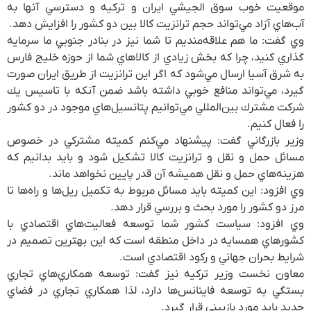
موقعيت خوب سوق الجيشي ايران و تركيه و دسترسي آنها به
آب‌هاي آزاد مي‌تواند حجم ترانزيت كالا بين دو كشور را افزايش دهد.
وي گفت‌: ما هم علاقه‌منديم تا شما نيز در بنادر جنوبي ما سرمايه
گذاري كنيد، چرا كه بخش زيادي از كالاهاي شما از حوزه خليج فارس
به شرق آسيا ارسال مي‌شود كه اگر اين ترانزيت از طريق ايران صورت
گيرد، مي‌تواند منافع خوبي داشته باشد ضمن آنكه با تاسيس يك
شركت مشترك بين‌المللي مي‌توانيم پتانسيل‌هاي موجود در دو كشور
را فعال كنيم.
وزير بازرگاني گفت: پيشنهاد مي‌كنم كميته مشتركي در خصوص
مسائل حمل و نقل و ترانزيت كالا تشكيل شود و بايد بدانيم كه
هزينه‌هاي حمل و نقل هميشه آن قدر پايين نخواهد ماند.
وي افزود: اين كميته بايد مسائل مربوط به تكميل ريل‌ها و راه‌ها تا
مرز دو كشور را مورد بحث و بررسي قرار دهد.
وي افزود: سياست كشور شما توسعه فعاليت‌هاي اقتصادي با
كشورهاي همسايه در داخل منطقه است كه اين بهترين تصميم در
شرايط بحران جهاني و ركود اقتصادي است.
معاون نخست وزير تركيه نيز گفت: توسعه همكاري‌هاي تجاري
بستگي به توسعه فاينانس‌ها دارد، لذا همكاري تجاري در فضاي
جديد بايد مورد بازبيني قرار گيرد.