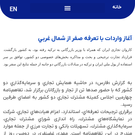
خانه
EN
آغاز واردات با تعرفه صفر از شمال غربي
کاروان تجاری ایران که همراه با وزیر بازرگانی به ترکیه رفته بود، به کشور بازگشت.
قرارداد تجارت ترجیحی و بحث و مذاکره بخش‌های خصوصی دو کشور، توافق بر سر
استفاده از پول ملي ايران و تركيه در مبادلات بازرگاني دو جانبه از جمله نتایج این سفر بود.
به گزارش «فارس» در حاشيه همايش تجاري و سرمايه‌گذاري دو
كشور كه با حضور صدها تن از تجار و بازرگانان برگزار شد، تفاهم‌نامه
چهارمين اجلاس كميته مشترك تجاري دو كشور به امضاي طرفين
رسيد.
برقراری ترجيحات تعرفه‌اي، استاندارد، اعزام هيات‌هاي تجاري، شركت
در نمايشگاه‌هاي مشترك، راه اندازی شوراي مشترك تجاري،
سرمايه‌گذاري مشترك، تسهیلات بانكي و تجارت مرزي از جمله موارد
مندرج در اين تفاهم‌نامه است. مهدي غضنفري در دومين روز از