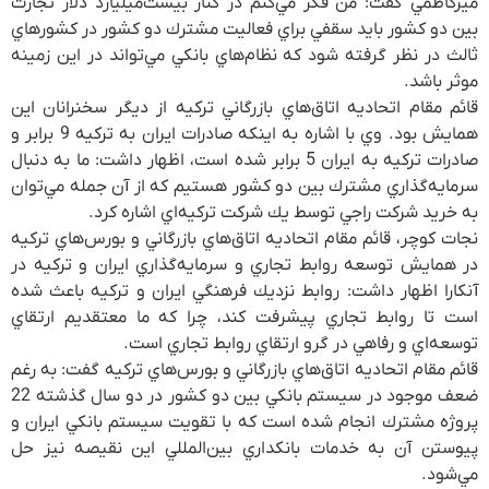
ميركاظمي گفت: من فكر مي‌كنم در كنار بيست‌ميليارد دلار تجارت
بين دو كشور بايد سقفي براي فعاليت مشترك دو كشور در كشورهاي
ثالث در نظر گرفته شود كه نظام‌هاي بانكي مي‌تواند در اين زمينه
موثر باشد.
قائم مقام اتحاديه اتاق‌هاي بازرگاني تركيه از ديگر سخنرانان اين
همايش بود. وي با اشاره به اينكه صادرات ايران به تركيه 9 برابر و
صادرات تركيه به ايران 5 برابر شده است، اظهار داشت: ما به دنبال
سرمايه‌گذاري مشترك بين دو كشور هستيم كه از آن جمله مي‌توان
به خريد شركت راجي توسط يك شركت تركيه‌اي اشاره كرد.
نجات كوچر، قائم مقام اتحاديه اتاق‌هاي بازرگاني و بورس‌هاي تركيه
در همايش توسعه روابط تجاري و سرمايه‌گذاري ايران و تركيه در
آنكارا اظهار داشت: روابط نزديك فرهنگي ايران و تركيه باعث شده
است تا روابط تجاري پيشرفت كند، چرا كه ما معتقديم ارتقاي
توسعه‌اي و رفاهي در گرو ارتقاي روابط تجاري است.
قائم مقام اتحاديه اتاق‌هاي بازرگاني و بورس‌هاي تركيه گفت: به رغم
ضعف موجود در سيستم بانكي بين دو كشور در دو سال گذشته 22
پروژه مشترك انجام شده است كه با تقويت سيستم بانكي ايران و
پيوستن آن به خدمات بانكداري بين‌المللي اين نقيصه نيز حل
مي‌شود.