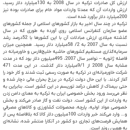
ارزش کل صادرات ترکیه در سال 2008 به 130‌میلیارد دلار رسید،
ارزش واردات آن که عمدتا واردات مواد خام برای صادرات بوده نیز
200‌میلیارد دلار برآورد شده است.
ترکیه در چند سال اخیر به بازار کشورهای اسلامی از جمله کشورهای
عضو سازمان کنفرانس اسلامی روی آورده به طوری که در سال
گذشته میلادی ارزش مبادلات آن با این کشورها با 52‌درصد رشد
نسبت به سال 2007 به 2/ 58‌میلیارد دلار رسید. همچنین میزان
سرمایه‌گذاری مستقیم کشورهای حاشیه خلیج‌فارس و خاورمیانه در
فاصله ژانویه – نوامبر سال 2007، 495‌میلیون دلار بود که در مدت
مشابه سال 2008 از 9/1‌میلیارد دلار گذشت. در این مدت 471
شرکت خاورمیانه‌ای در ترکیه به صورت رسمی ثبت شدند و کار خود را
آغاز کردند. با این حال دولت ترکیه در برزخ بحران مالی دچار شده و
حتی بیمناک از کاهش درآمد توریسم در این کشور است. بنابراین به
نظر می‌رسد ورود بخش خصوصی ایران به ترکیه به معنای دامن زدن
به واردات از این کشور است. دولت نفت و گاز صادر می‌کند و بخش
خصوصی مواد اولیه، پارچه، محصولات کشاورزی و كالاهاي مصرفي
و… وارد می‌کند خبر واردات 100‌میلیون دلار کالا که بلافاصله پس از
همایش فرصت‌های تجاری دو کشور در آنکارا منتشر شده، نشانه‌ای
به همین روند است.