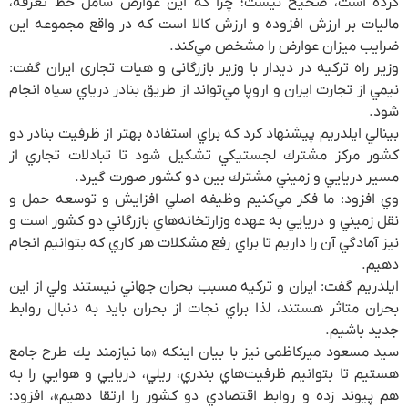
كرده است، صحيح نيست؛ چرا كه اين عوارض شامل خط تعرفه،
ماليات بر ارزش افزوده و ارزش كالا است كه در واقع مجموعه اين
ضرايب ميزان عوارض را مشخص مي‌كند.
وزير راه تركيه در دیدار با وزیر بازرگانی و هیات تجاری ایران گفت:
نيمي از تجارت ايران و اروپا مي‌تواند از طريق بنادر درياي سياه انجام
شود.
بينالي ايلدريم پیشنهاد کرد که براي استفاده بهتر از ظرفيت بنادر دو
كشور مركز مشترك لجستيكي تشكيل شود تا تبادلات تجاري از
مسير دريايي و زميني مشترك بين دو كشور صورت گيرد.
وي افزود: ما فكر مي‌كنيم وظيفه اصلي افزايش و توسعه حمل و
نقل زميني و دريايي به عهده وزارتخانه‌هاي بازرگاني دو كشور است و
نيز آمادگي آن را داريم تا براي رفع مشكلات هر كاري كه بتوانيم انجام
دهيم.
ايلدريم گفت: ايران و تركيه مسبب بحران جهاني نيستند ولي از اين
بحران متاثر هستند، لذا براي نجات از بحران بايد به دنبال روابط
جديد باشيم.
سید مسعود میرکاظمی نیز با بیان اینکه «ما نيازمند يك طرح جامع
هستيم تا بتوانيم ظرفيت‌هاي بندري، ريلي، دريايي و هوايي را به
هم پيوند زده و روابط اقتصادي دو كشور را ارتقا دهيم»، افزود: