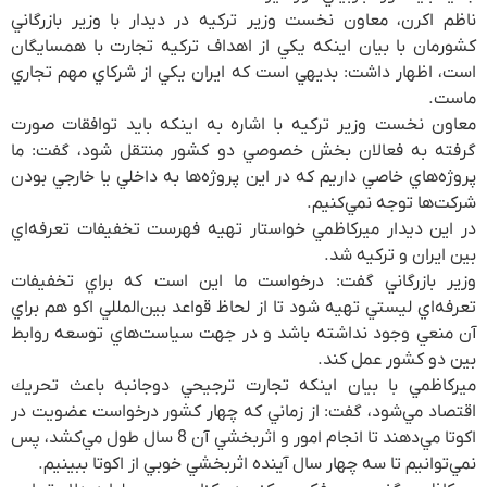
ناظم اكرن، معاون نخست وزير تركيه در ديدار با وزير بازرگاني
كشورمان با بيان اينكه يكي از اهداف تركيه تجارت با همسايگان
است، اظهار داشت: بديهي است كه ايران يكي از شركاي مهم تجاري
ماست.
معاون نخست وزير تركيه با اشاره به اينكه بايد توافقات صورت
گرفته به فعالان بخش خصوصي دو كشور منتقل شود، گفت: ما
پروژه‌هاي خاصي داريم كه در اين پروژه‌ها به داخلي يا خارجي بودن
شركت‌ها توجه نمي‌كنيم.
در این دیدار ميركاظمي خواستار تهيه فهرست تخفيفات تعرفه‌اي
بين ايران و تركيه شد.
وزير بازرگاني گفت: درخواست ما اين است كه براي تخفيفات
تعرفه‌اي ليستي تهيه شود تا از لحاظ قواعد بين‌المللي اكو هم براي
آن منعي وجود نداشته باشد و در جهت سياست‌هاي توسعه روابط
بين دو كشور عمل كند.
ميركاظمي با بيان اينكه تجارت ترجيحي دوجانبه باعث تحريك
اقتصاد مي‌شود، گفت: از زماني كه چهار كشور درخواست عضويت در
اكوتا مي‌دهند تا انجام امور و اثربخشي آن 8 سال طول مي‌كشد، پس
نمي‌توانيم تا سه چهار سال آينده اثربخشي خوبي از اكوتا ببينيم.