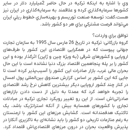
وي با اشاره به اينكه تركيه در حال حاضر 2‌ميليارد دلار در ساير
كشورها سرمايه‌گذاري كرده و علاقمند به سرمايه‌گذاري در ايران نيز
هست،گفت: توسعه صنعت توريسم و بهينه‌سازي خطوط ريلي ايران
مي‌تواند فرصت مشتركي براي هر دو كشور باشد‌.
توافق براي واردات؟
گروه بازرگانی: ترکیه در تاریخ 26 مارس سال 1995 به سازمان تجارت
جهانی پیوست که در همگرایی اقتصادی این کشور با طرف‌های
اروپایی و کشورهای شرقی (به ویژه چین و ژاپن) اثرگذار بوده و این
کشور را بر پله پنجاهمین اقتصاد بزرگ دنیا نشانده است با این حال
بحران مالی غرب، بازار صادرات این کشور را آسیب‌پذیر کرده است تا
جایی که این کشور بر اساس گزارش صندوق بین‌المللی پول امسال
در کنار چند کشور اروپایی دیگر بیشترین کاهش نرخ رشد اقتصادی
را تجربه خواهد کرد که عمدتا به دلیل از دست دادن بازارهای
صادراتی‌اش است. از این رو تغییر رویکرد تجاری ترکیه در مبادلات
تجاری با کشورهای همسایه بیش از آنکه استراتژیک باشد، یک
تاکتیک هدفمندانه است. گشایش مرز‌های این کشور با ارمنستان
به رغم منازعات تاریخی دو کشور را باید نشانه‌ای به ناگزیری آنکارا در
پذیرش واقعیت بحران در درون مرزهای اقتصادی‌اش قلمداد کرد.